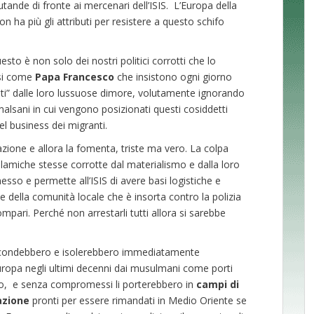
ande di fronte ai mercenari dell’ISIS. L’Europa della
 ha più gli attributi per resistere a questo schifo
to è non solo dei nostri politici corrotti che lo
si come
Papa Francesco
che insistono ogni giorno
iati” dalle loro lussuose dimore, volutamente ignorando
malsani in cui vengono posizionati questi cosiddetti
el business dei migranti.
azione e allora la fomenta, triste ma vero. La colpa
lamiche stesse corrotte dal materialismo e dalla loro
sso e permette all’ISIS di avere basi logistiche e
e della comunità locale che è insorta contro la polizia
mpari. Perché non arrestarli tutti allora si sarebbe
 circondebbero e isolerebbero immediatamente
uropa negli ultimi decenni dai musulmani come porti
so, e senza compromessi li porterebbero in
campi di
zione
pronti per essere rimandati in Medio Oriente se