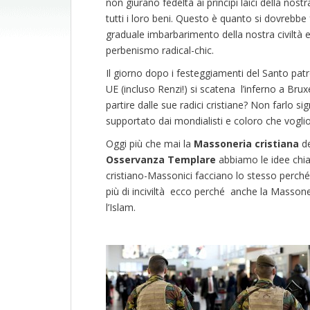
non giurano fedeltà ai principi laici della nos
tutti i loro beni. Questo è quanto si dovreb
graduale imbarbarimento della nostra civiltà e 
perbenismo radical-chic.
Il giorno dopo i festeggiamenti del Santo patr
UE (incluso Renzi!) si scatena l’inferno a Brux
partire dalle sue radici cristiane? Non farlo si
supportato dai mondialisti e coloro che voglion
Oggi più che mai la
Massoneria cristiana
de
Osservanza Templare
abbiamo le idee chiare
cristiano-Massonici facciano lo stesso perché 
più di inciviltà ecco perché anche la Massone
l’Islam.