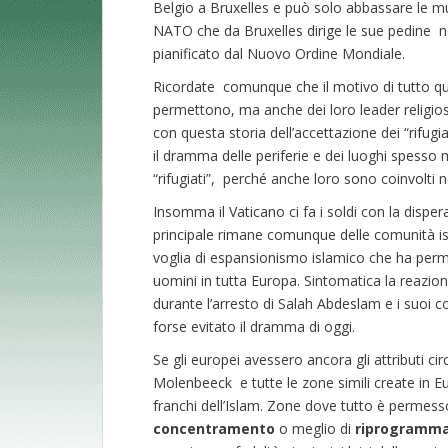
Belgio a Bruxelles e può solo abbassare le mut
NATO che da Bruxelles dirige le sue pedine non
pianificato dal Nuovo Ordine Mondiale.
Ricordate comunque che il motivo di tutto ques
permettono, ma anche dei loro leader religio
con questa storia dell’accettazione dei “rifug
il dramma delle periferie e dei luoghi spesso 
“rifugiati”, perché anche loro sono coinvolti n
Insomma il Vaticano ci fa i soldi con la disper
principale rimane comunque delle comunità is
voglia di espansionismo islamico che ha perme
uomini in tutta Europa. Sintomatica la reazion
durante l’arresto di Salah Abdeslam e i suoi co
forse evitato il dramma di oggi.
Se gli europei avessero ancora gli attributi
Molenbeeck e tutte le zone simili create in E
franchi dell’Islam. Zone dove tutto è permes
concentramento
o meglio di
riprogramma