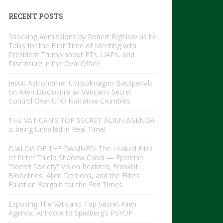
RECENT POSTS
Shocking Admissions by Robert Bigelow as he
Talks for the First Time of Meeting with
President Trump about ETs, UAPs, and
Disclosure in the Oval Office
Jesuit Astronomer Consolmagno Backpedals
on Alien Disclosure as Vatican’s Secret
Control Over UFO Narrative Crumbles
THE VATICAN’S TOP SECRET ALIEN AGENDA
is being Unveiled in Real Time!
DIALOG OF THE DAMNED: The Leaked Files
of Peter Thiel’s Shadow Cabal — Epstein’s
“Secret Society” Vision Realized, Frankist
Bloodlines, Alien Demons, and the Elite’s
Faustian Bargain for the End Times
Exposing The Vatican’s Top Secret Alien
Agenda: Antidote to Spielberg’s PSYOP