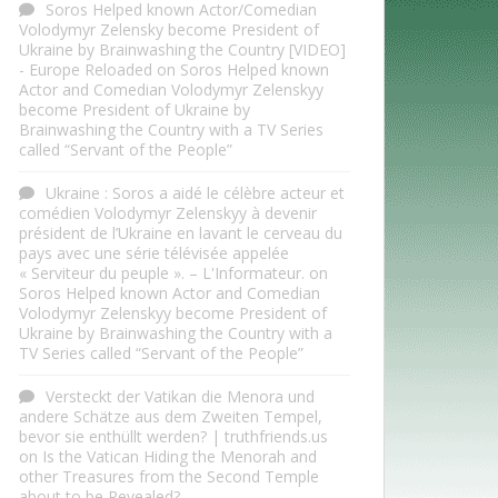
Soros Helped known Actor/Comedian
Volodymyr Zelensky become President of
Ukraine by Brainwashing the Country [VIDEO]
- Europe Reloaded
on
Soros Helped known
Actor and Comedian Volodymyr Zelenskyy
become President of Ukraine by
Brainwashing the Country with a TV Series
called “Servant of the People”
Ukraine : Soros a aidé le célèbre acteur et
comédien Volodymyr Zelenskyy à devenir
président de l’Ukraine en lavant le cerveau du
pays avec une série télévisée appelée
« Serviteur du peuple ». – L'Informateur.
on
Soros Helped known Actor and Comedian
Volodymyr Zelenskyy become President of
Ukraine by Brainwashing the Country with a
TV Series called “Servant of the People”
Versteckt der Vatikan die Menora und
andere Schätze aus dem Zweiten Tempel,
bevor sie enthüllt werden? | truthfriends.us
on
Is the Vatican Hiding the Menorah and
other Treasures from the Second Temple
about to be Revealed?