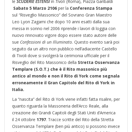
le
SCUDERIE ESTENSI
in
Tivoli
(Roma), Piazza Garibaldi
Sabato 5 Marzo 2106
per la
Conferenza Stampa
sul
“
Risveglio Massonico” del Sovrano Gran Maestro
Leo Lyon Zagami che dopo 10 anni esatti dalla sua
messa in sonno nel 2006 riprende i lavori di loggia con
nuovo rinnovato vigore dopo essere stato autore delle
sue
Confessioni di un Illuminato.
Questo evento sarà poi
seguito da un altro non pubblico nell’adiacente Castello
di Tivoli dove si svolgerà la cerimonia ufficiale per il
Risveglio del Rito Massonico della
Stretta Osservanza
Templare (S.O.T.) che è il Rito massonico più
antico al mondo e non il Rito di York come segnala
erroneamente il Gran Capitolo del Rito di York in
Italia.
La “nascita” del Rito di York viene infatti fatta risalire, per
quanto riguarda la Massoneria dell’Arco Reale, alla
creazione dei Grandi Capitoli degli Stati Uniti d’America
il 24 ottobre
1797
. Tracce scritte del Rito della Stretta
Osservanza Templare (ben più antico) si possono invece