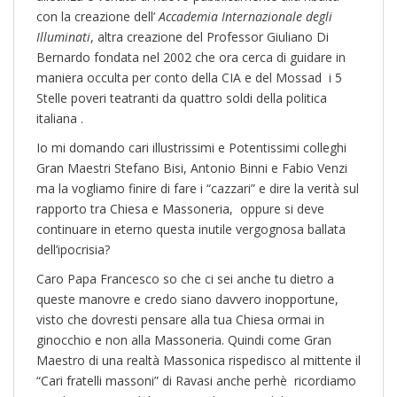
con la creazione dell’
Accademia Internazionale degli
Illuminati
, altra creazione del Professor Giuliano Di
Bernardo fondata nel 2002 che ora cerca di guidare in
maniera occulta per conto della CIA e del Mossad i 5
Stelle poveri teatranti da quattro soldi della politica
italiana .
Io mi domando cari illustrissimi e Potentissimi colleghi
Gran Maestri Stefano Bisi, Antonio Binni e Fabio Venzi
ma la vogliamo finire di fare i “cazzari” e dire la verità sul
rapporto tra Chiesa e Massoneria, oppure si deve
continuare in eterno questa inutile vergognosa ballata
dell’ipocrisia?
Caro Papa Francesco so che ci sei anche tu dietro a
queste manovre e credo siano davvero inopportune,
visto che dovresti pensare alla tua Chiesa ormai in
ginocchio e non alla Massoneria. Quindi come Gran
Maestro di una realtà Massonica rispedisco al mittente il
“Cari fratelli massoni” di Ravasi anche perhè ricordiamo