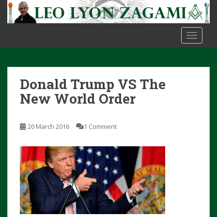
S
k
i
TOGGLE
p
t
o
m
Donald Trump VS The
a
i
New World Order
n
c
20 March 2016
1 Comment
o
n
t
e
n
t