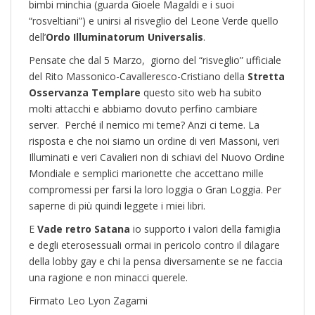
bimbi minchia (guarda Gioele Magaldi e i suoi
“rosveltiani”) e unirsi al risveglio del Leone Verde quello
dell’
Ordo Illuminatorum Universalis
.
Pensate che dal 5 Marzo, giorno del “risveglio” ufficiale
del Rito Massonico-Cavalleresco-Cristiano della
Stretta
Osservanza Templare
questo sito web ha subito
molti attacchi e abbiamo dovuto perfino cambiare
server. Perché il nemico mi teme? Anzi ci teme. La
risposta e che noi siamo un ordine di veri Massoni, veri
Illuminati e veri Cavalieri non di schiavi del Nuovo Ordine
Mondiale e semplici marionette che accettano mille
compromessi per farsi la loro loggia o Gran Loggia. Per
saperne di più quindi leggete i miei libri.
E
Vade retro Satana
io supporto i valori della famiglia
e degli eterosessuali ormai in pericolo contro il dilagare
della lobby gay e chi la pensa diversamente se ne faccia
una ragione e non minacci querele.
Firmato Leo Lyon Zagami