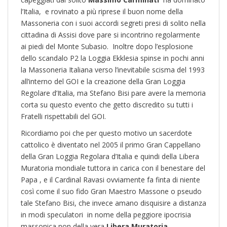
l’Italia, e rovinato a più riprese il buon nome della
Massoneria con i suoi accordi segreti presi di solito nella
cittadina di Assisi dove pare si incontrino regolarmente
ai piedi del Monte Subasio. Inoltre dopo l’esplosione
dello scandalo P2 la Loggia Ekklesia spinse in pochi anni
la Massoneria Italiana verso l’inevitabile scisma del 1993
all’interno del GOI e la creazione della Gran Loggia
Regolare d’Italia, ma Stefano Bisi pare avere la memoria
corta su questo evento che getto discredito su tutti i
Fratelli rispettabili del GOI.
Ricordiamo poi che per questo motivo un sacerdote
cattolico è diventato nel 2005 il primo Gran Cappellano
della Gran Loggia Regolara d’Italia e quindi della Libera
Muratoria mondiale tuttora in carica con il benestare del
Papa , e il Cardinal Ravasi ovviamente fa finta di niente
così come il suo fido Gran Maestro Massone o pseudo
tale Stefano Bisi, che invece amano disquisire a distanza
in modi speculatori in nome della peggiore ipocrisia
massonica non della vera
Libera Muratoria.