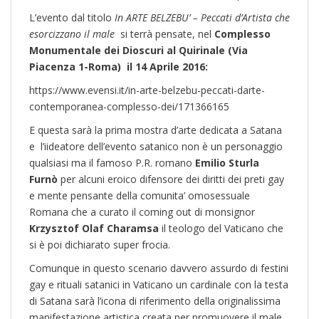
L’evento dal titolo
In ARTE BELZEBU’ – Peccati d’Artista che
esorcizzano il male
si terrà pensate, nel
Complesso
Monumentale dei Dioscuri al Quirinale (Via
Piacenza 1-Roma) il 14 Aprile 2016:
https://www.evensi.it/in-arte-belzebu-peccati-darte-
contemporanea-complesso-dei/171366165
E questa sarà la prima mostra d’arte dedicata a Satana
e l’iideatore dell’evento satanico non è un personaggio
qualsiasi ma il famoso P.R. romano
Emilio Sturla
Furnò
per alcuni eroico difensore dei diritti dei preti gay
e mente pensante della comunita’ omosessuale
Romana che a curato il coming out di monsignor
Krzysztof Olaf Charamsa
il teologo del Vaticano che
si è poi dichiarato super frocia.
Comunque in questo scenario davvero assurdo di festini
gay e rituali satanici in Vaticano un cardinale con la testa
di Satana sarà l’icona di riferimento della originalissima
manifestazione artistica creata per promuovere il male