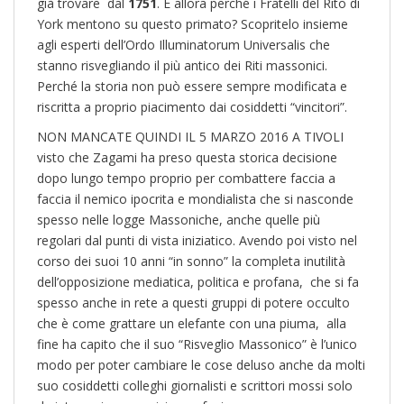
già trovare dal
1751
. E allora perché i Fratelli del Rito di
York mentono su questo primato? Scopritelo insieme
agli esperti dell’Ordo Illuminatorum Universalis che
stanno risvegliando il più antico dei Riti massonici.
Perché la storia non può essere sempre modificata e
riscritta a proprio piacimento dai cosiddetti “vincitori”.
NON MANCATE QUINDI IL 5 MARZO 2016 A TIVOLI
visto che Zagami ha preso questa storica decisione
dopo lungo tempo proprio per combattere faccia a
faccia il nemico ipocrita e mondialista che si nasconde
spesso nelle logge Massoniche, anche quelle più
regolari dal punti di vista iniziatico. Avendo poi visto nel
corso dei suoi 10 anni “in sonno” la completa inutilità
dell’opposizione mediatica, politica e profana, che si fa
spesso anche in rete a questi gruppi di potere occulto
che è come grattare un elefante con una piuma, alla
fine ha capito che il suo “Risveglio Massonico” è l’unico
modo per poter cambiare le cose deluso anche da molti
suo cosiddetti colleghi giornalisti e scrittori mossi solo