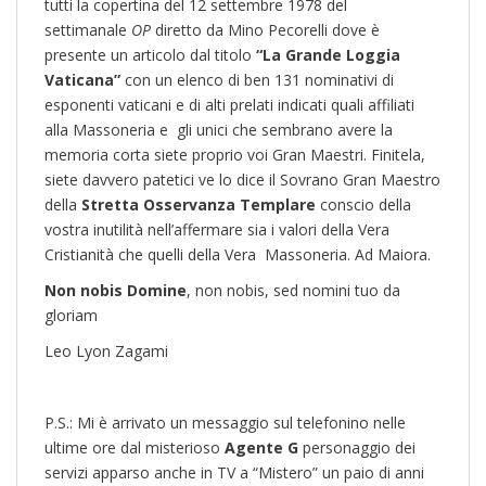
tutti la copertina del 12 settembre 1978 del
settimanale
OP
diretto da Mino Pecorelli dove è
presente un articolo dal titolo
“La Grande Loggia
Vaticana”
con un elenco di ben 131 nominativi di
esponenti vaticani e di alti prelati indicati quali affiliati
alla Massoneria e gli unici che sembrano avere la
memoria corta siete proprio voi Gran Maestri. Finitela,
siete davvero patetici ve lo dice il Sovrano Gran Maestro
della
Stretta Osservanza Templare
conscio della
vostra inutilità nell’affermare sia i valori della Vera
Cristianità che quelli della Vera Massoneria. Ad Maiora.
Non nobis Domine
, non nobis, sed nomini tuo da
gloriam
Leo Lyon Zagami
P.S.: Mi è arrivato un messaggio sul telefonino nelle
ultime ore dal misterioso
Agente G
personaggio dei
servizi apparso anche in TV a “Mistero” un paio di anni