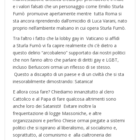
e i valori falsati che un personaggio come Emilio Sturla
Furnò promuove apertamente mentre tutta Roma si
sta ancora riprendendo dall’omicidio di Luca Varani, nato
proprio nell’ambiente malsano in cui opera Sturla Furnò.
Tra l’altro i fatto che la lobby gay in Vaticano si affidi
a Sturla Furnò vi fa capire realmente chi c’è dietro a
questo delirio “arcobaleno” supportato dai nostri politici
che non fanno altro che parlare di diritti gay e LGBT,
incluso Berlusconi ormai un riflesso di se stesso.
Questo a discapito di un paese e di un civiltà che si sta
inesorabilmente dimostrando: Satanica!
E allora cosa fare? Chiediamo innanzitutto al clero
Cattolico e al Papa di fare qualcosa altrimenti sono
anche loro dei Satanisti! Evitare inoltre la
frequentazione di logge Massoniche, e altre
organizzazioni e perfino Chiese ormai piegate a sistemi
politici che si ispirano al liberalismo, al socialismo e,
soprattutto, al comunismo e alla cialtroneria dei