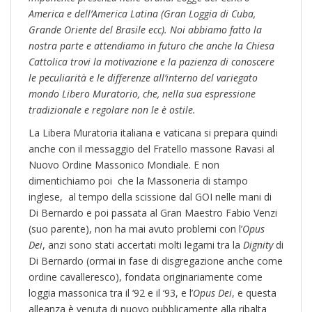
America e dell’America Latina (Gran Loggia di Cuba,
Grande Oriente del Brasile ecc). Noi abbiamo fatto la
nostra parte e attendiamo in futuro
che anche la Chiesa
Cattolica trovi la motivazione e la pazienza di conoscere
le peculiarità e le differenze all’interno del variegato
mondo Libero Muratorio, che, nella sua espressione
tradizionale e regolare non le è ostile.
La Libera Muratoria italiana e vaticana si prepara quindi
anche con il messaggio del Fratello massone Ravasi al
Nuovo Ordine Massonico Mondiale. E non
dimentichiamo poi che la Massoneria di stampo
inglese, al tempo della scissione dal GOI nelle mani di
Di Bernardo e poi passata al Gran Maestro Fabio Venzi
(suo parente), non ha mai avuto problemi con l’
Opus
Dei
, anzi sono stati accertati molti legami tra la
Dignity
di
Di Bernardo (ormai in fase di disgregazione anche come
ordine cavalleresco), fondata originariamente come
loggia massonica tra il ‘92 e il ‘93, e l’
Opus Dei
, e questa
alleanza è venuta di nuovo pubblicamente alla ribalta