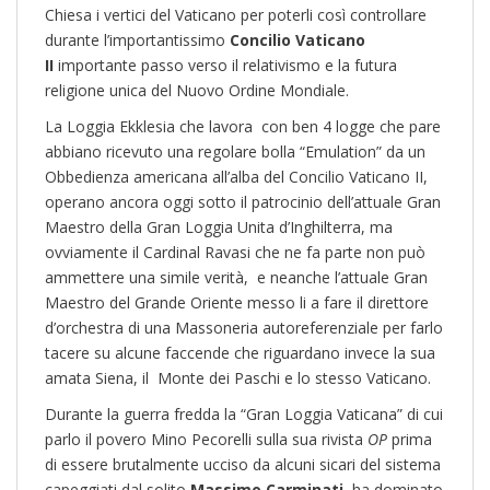
Chiesa i vertici del Vaticano per poterli così controllare
durante l’importantissimo
Concilio Vaticano
II
importante passo verso il relativismo e la futura
religione unica del Nuovo Ordine Mondiale.
La Loggia Ekklesia che lavora con ben 4 logge che pare
abbiano ricevuto una regolare bolla “Emulation” da un
Obbedienza americana all’alba del Concilio Vaticano II,
operano ancora oggi sotto il patrocinio dell’attuale Gran
Maestro della Gran Loggia Unita d’Inghilterra, ma
ovviamente il Cardinal Ravasi che ne fa parte non può
ammettere una simile verità, e neanche l’attuale Gran
Maestro del Grande Oriente messo li a fare il direttore
d’orchestra di una Massoneria autoreferenziale per farlo
tacere su alcune faccende che riguardano invece la sua
amata Siena, il Monte dei Paschi e lo stesso Vaticano.
Durante la guerra fredda la “Gran Loggia Vaticana” di cui
parlo il povero Mino Pecorelli sulla sua rivista
OP
prima
di essere brutalmente ucciso da alcuni sicari del sistema
capeggiati dal solito
Massimo Carminati
ha dominato