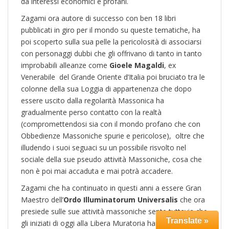
da interessi economici e profani.
Zagami ora autore di successo con ben 18 libri
pubblicati in giro per il mondo su queste tematiche, ha
poi scoperto sulla sua pelle la pericolosità di associarsi
con personaggi dubbi che gli offrivano di tanto in tanto
improbabili alleanze come
Gioele Magaldi
, ex
Venerabile del Grande Oriente d’Italia poi bruciato tra le
colonne della sua Loggia di appartenenza che dopo
essere uscito dalla regolarità Massonica ha
gradualmente perso contatto con la realtà
(compromettendosi sia con il mondo profano che con
Obbedienze Massoniche spurie e pericolose), oltre che
illudendo i suoi seguaci su un possibile risvolto nel
sociale della sue pseudo attività Massoniche, cosa che
non è poi mai accaduta e mai potrà accadere.
Zagami che ha continuato in questi anni a essere Gran
Maestro dell’
Ordo Illuminatorum Universalis
che ora
presiede sulle sue attività massoniche sente tuttavia che
Translate »
gli iniziati di oggi alla Libera Muratoria hanno deviato dai