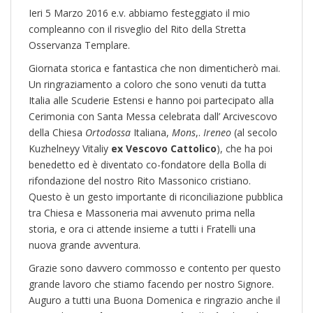
Ieri 5 Marzo 2016 e.v. abbiamo festeggiato il mio
compleanno con il risveglio del Rito della Stretta
Osservanza Templare.
Giornata storica e fantastica che non dimenticherò mai.
Un ringraziamento a coloro che sono venuti da tutta
Italia alle Scuderie Estensi e hanno poi partecipato alla
Cerimonia con Santa Messa celebrata dall’ Arcivescovo
della Chiesa
Ortodossa
Italiana,
Mons
,.
Ireneo
(al secolo
Kuzhelneyy Vitaliy
ex Vescovo Cattolico
), che ha poi
benedetto ed è diventato co-fondatore della Bolla di
rifondazione del nostro Rito Massonico cristiano.
Questo
è un gesto importante di riconciliazione pubblica
tra Chiesa e Massoneria mai avvenuto prima nella
storia, e ora ci attende insieme a tutti i Fratelli una
nuova grande avventura.
Grazie sono davvero commosso e contento per questo
grande lavoro che stiamo facendo per nostro Signore.
Auguro a tutti una Buona Domenica e ringrazio anche il