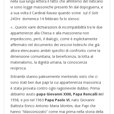
nella sua lunga lettera il fatto che all’interno del Vaticano
vi sono logge massoniche presenti fin dal dopoguerra, e
a sua volta il Cardinal Ravasi quando scrive sul
Il Sole
24Ore
domenica 14 febbraio fa lo stesso:
«…Queste varie dichiarazioni di incompatibilità tra le due
appartenenze alla Chiesa e alla massoneria non
impediscono, però, il dialogo, come è esplicitamente
affermato nel documento dei vescovi tedeschi che già
allora elencavano ambiti specifici di confronto come la
dimensione comunitaria, la beneficenza, la lotta al
materialismo, la dignità umana, la conoscenza
reciproca.
Entrambi stanno palesemente mentendo visto che ci
sono stati ben due papi la cui appartenenza massonica
è stata provata contro ogni ragionevole dubbio. Prima
abbiamo avuto
papa Giovanni XXIII, Papa Roncalli n
el
1958, e poi nel 1963
Papa Paolo VI
, nato Giovanni
Battista Enrico Antonio Maria Montini, due Papi che
hanno “Massonizzato” come mai prima nella storia della