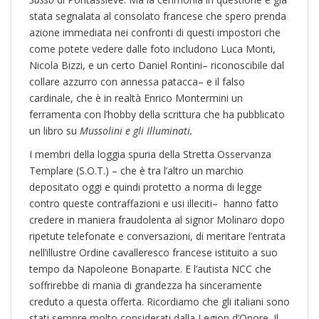
stata segnalata al consolato francese che spero prenda
azione immediata nei confronti di questi impostori che
come potete vedere dalle foto includono Luca Monti,
Nicola Bizzi, e un certo Daniel Rontini– riconoscibile dal
collare azzurro con annessa patacca– e il falso
cardinale, che è in realtà Enrico Montermini un
ferramenta con l’hobby della scrittura che ha pubblicato
un libro su
Mussolini e gli Illuminati.
I membri della loggia spuria della Stretta Osservanza
Templare (S.O.T.) – che è tra l’altro un marchio
depositato oggi e quindi protetto a norma di legge
contro queste contraffazioni e usi illeciti– hanno fatto
credere in maniera fraudolenta al signor Molinaro dopo
ripetute telefonate e conversazioni, di meritare l’entrata
nell’illustre Ordine cavalleresco francese istituito a suo
tempo da Napoleone Bonaparte. E l’autista NCC che
soffrirebbe di mania di grandezza ha sinceramente
creduto a questa offerta. Ricordiamo che gli italiani sono
stati sempre molto considerati dalla Legion d’Onore. Il