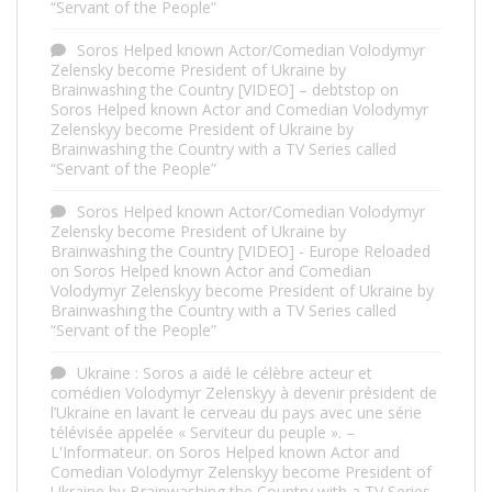
“Servant of the People”
Soros Helped known Actor/Comedian Volodymyr
Zelensky become President of Ukraine by
Brainwashing the Country [VIDEO] – debtstop
on
Soros Helped known Actor and Comedian Volodymyr
Zelenskyy become President of Ukraine by
Brainwashing the Country with a TV Series called
“Servant of the People”
Soros Helped known Actor/Comedian Volodymyr
Zelensky become President of Ukraine by
Brainwashing the Country [VIDEO] - Europe Reloaded
on
Soros Helped known Actor and Comedian
Volodymyr Zelenskyy become President of Ukraine by
Brainwashing the Country with a TV Series called
“Servant of the People”
Ukraine : Soros a aidé le célèbre acteur et
comédien Volodymyr Zelenskyy à devenir président de
l’Ukraine en lavant le cerveau du pays avec une série
télévisée appelée « Serviteur du peuple ». –
L'Informateur.
on
Soros Helped known Actor and
Comedian Volodymyr Zelenskyy become President of
Ukraine by Brainwashing the Country with a TV Series