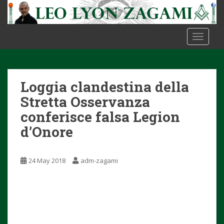
S
k
i
TOGGLE
p
t
o
m
Loggia clandestina della
a
i
Stretta Osservanza
n
conferisce falsa Legion
c
d’Onore
o
n
t
24 May 2018
adm-zagami
e
n
t