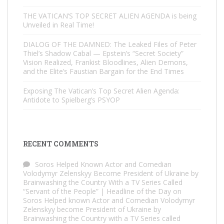
THE VATICAN’S TOP SECRET ALIEN AGENDA is being
Unveiled in Real Time!
DIALOG OF THE DAMNED: The Leaked Files of Peter
Thiel’s Shadow Cabal — Epstein’s “Secret Society”
Vision Realized, Frankist Bloodlines, Alien Demons,
and the Elite’s Faustian Bargain for the End Times
Exposing The Vatican’s Top Secret Alien Agenda:
Antidote to Spielberg’s PSYOP
RECENT COMMENTS
Soros Helped Known Actor and Comedian
Volodymyr Zelenskyy Become President of Ukraine by
Brainwashing the Country With a TV Series Called
“Servant of the People” | Headline of the Day
on
Soros Helped known Actor and Comedian Volodymyr
Zelenskyy become President of Ukraine by
Brainwashing the Country with a TV Series called