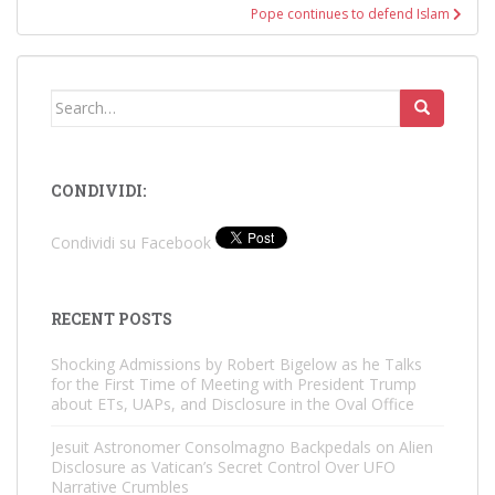
Pope continues to defend Islam
Search
for:
CONDIVIDI:
Condividi su Facebook
RECENT POSTS
Shocking Admissions by Robert Bigelow as he Talks
for the First Time of Meeting with President Trump
about ETs, UAPs, and Disclosure in the Oval Office
Jesuit Astronomer Consolmagno Backpedals on Alien
Disclosure as Vatican’s Secret Control Over UFO
Narrative Crumbles