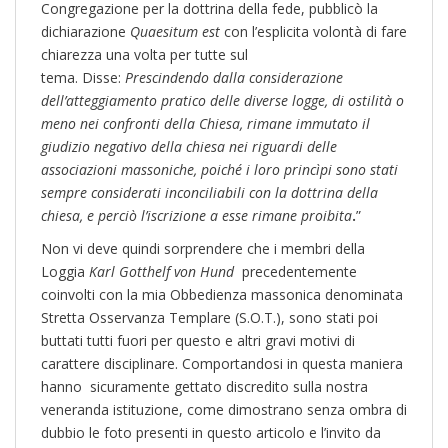
Congregazione per la dottrina della fede, pubblicò la
dichiarazione
Quaesitum est
con l’esplicita volontà di fare
chiarezza una volta per tutte sul
tema. Disse:
Prescindendo dalla considerazione
dell’atteggiamento pratico delle diverse logge, di ostilità o
meno nei confronti della Chiesa, rimane immutato il
giudizio negativo della chiesa nei riguardi delle
associazioni massoniche, poiché i loro princìpi sono stati
sempre considerati inconciliabili con la dottrina della
chiesa, e perciò l’iscrizione a esse rimane proibita
.
”
Non vi deve quindi sorprendere che i membri della
Loggia
Karl Gotthelf von Hund
precedentemente
coinvolti con la mia Obbedienza massonica denominata
Stretta Osservanza Templare (S.O.T.), sono stati poi
buttati tutti fuori per questo e altri gravi motivi di
carattere disciplinare. Comportandosi in questa maniera
hanno sicuramente gettato discredito sulla nostra
veneranda istituzione, come dimostrano senza ombra di
dubbio le foto presenti in questo articolo e l’invito da