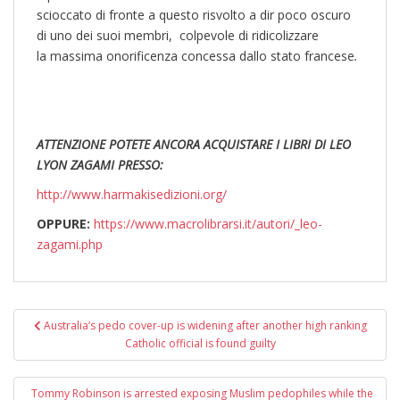
scioccato di fronte a questo risvolto a dir poco oscuro
di uno dei suoi membri, colpevole di ridicoli
z
zare
la massima onorificenza concessa dallo stato francese
.
ATTENZIONE POTETE ANCORA ACQUISTARE I LIBRI DI LEO
LYON ZAGAMI PRESSO:
http://www.harmakisedizioni.org/
OPPURE:
https://www.macrolibrarsi.it/autori/_leo-
zagami.php
Post
Australia’s pedo cover-up is widening after another high ranking
navigation
Catholic official is found guilty
Tommy Robinson is arrested exposing Muslim pedophiles while the