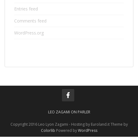
Entries feed
Comments feed
WordPress.org
LEO ZAGAMI ON PARLER
Copyright 2016 Leo Lyon Zagami - Hosting by Euroland.it Theme by
Colorlib
Powered by
WordPress