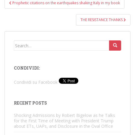
Post
Prophetic citations on the earthquakes shaking Italy in my book
navigation
THE RESISTANCE THANKS
Search
for:
CONDIVIDI:
Condividi su Facebook
RECENT POSTS
Shocking Admissions by Robert Bigelow as he Talks
for the First Time of Meeting with President Trump
about ETs, UAPs, and Disclosure in the Oval Office