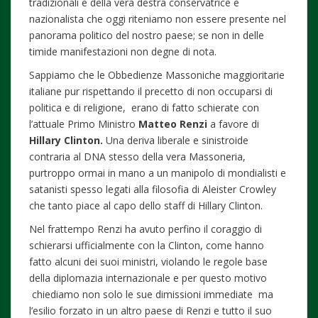
tradizionali e della vera destra conservatrice e
nazionalista che oggi riteniamo non essere presente nel
panorama politico del nostro paese; se non in delle
timide manifestazioni non degne di nota.
Sappiamo che le Obbedienze Massoniche maggioritarie
italiane pur rispettando il precetto di non occuparsi di
politica e di religione, erano di fatto schierate con
l’attuale Primo Ministro
Matteo Renzi
a favore di
Hillary Clinton.
Una deriva liberale e sinistroide
contraria al DNA stesso della vera Massoneria,
purtroppo ormai in mano a un manipolo di mondialisti e
satanisti spesso legati alla filosofia di Aleister Crowley
che tanto piace al capo dello staff di Hillary Clinton.
Nel frattempo Renzi ha avuto perfino il coraggio di
schierarsi ufficialmente con la Clinton, come hanno
fatto alcuni dei suoi ministri, violando le regole base
della diplomazia internazionale e per questo motivo
chiediamo non solo le sue dimissioni immediate ma
l’esilio forzato in un altro paese di Renzi e tutto il suo