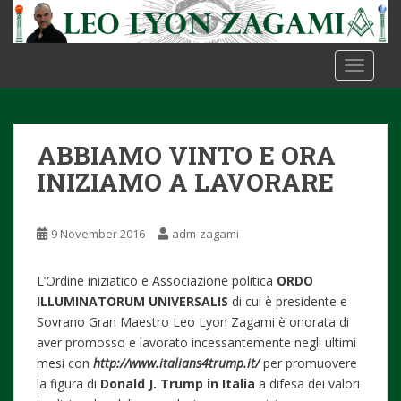
S
k
i
TOGGLE
p
t
o
m
ABBIAMO VINTO E ORA
a
i
INIZIAMO A LAVORARE
n
c
9 November 2016
adm-zagami
o
n
t
L’Ordine iniziatico e Associazione politica
ORDO
e
ILLUMINATORUM UNIVERSALIS
di cui è presidente e
n
Sovrano Gran Maestro Leo Lyon Zagami è onorata di
t
aver promosso e lavorato incessantemente negli ultimi
mesi con
http://www.italians4trump.it/
per promuovere
la figura di
Donald J. Trump in Italia
a difesa dei valori