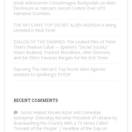
Jesuit Astronomer Consolmagno Backpedals on Alien
Disclosure as Vatican’s Secret Control Over UFO
Narrative Crumbles
THE VATICAN’S TOP SECRET ALIEN AGENDA is being
Unveiled in Real Time!
DIALOG OF THE DAMNED: The Leaked Files of Peter
Thiel’s Shadow Cabal — Epstein’s “Secret Society”
Vision Realized, Frankist Bloodlines, Alien Demons,
and the Elite’s Faustian Bargain for the End Times
Exposing The Vatican’s Top Secret Alien Agenda:
Antidote to Spielberg’s PSYOP
RECENT COMMENTS
Soros Helped Known Actor and Comedian
Volodymyr Zelenskyy Become President of Ukraine by
Brainwashing the Country With a TV Series Called
“Servant of the People” | Headline of the Day
on