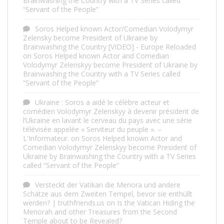
Brainwashing the Country with a TV Series called
“Servant of the People”
Soros Helped known Actor/Comedian Volodymyr
Zelensky become President of Ukraine by
Brainwashing the Country [VIDEO] - Europe Reloaded
on
Soros Helped known Actor and Comedian
Volodymyr Zelenskyy become President of Ukraine by
Brainwashing the Country with a TV Series called
“Servant of the People”
Ukraine : Soros a aidé le célèbre acteur et
comédien Volodymyr Zelenskyy à devenir président de
l’Ukraine en lavant le cerveau du pays avec une série
télévisée appelée « Serviteur du peuple ». –
L'Informateur.
on
Soros Helped known Actor and
Comedian Volodymyr Zelenskyy become President of
Ukraine by Brainwashing the Country with a TV Series
called “Servant of the People”
Versteckt der Vatikan die Menora und andere
Schätze aus dem Zweiten Tempel, bevor sie enthüllt
werden? | truthfriends.us
on
Is the Vatican Hiding the
Menorah and other Treasures from the Second
Temple about to be Revealed?