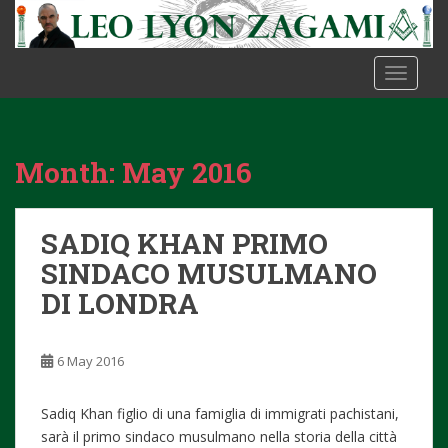
S
k
i
TOGGLE
p
t
o
m
Month:
May 2016
a
i
n
SADIQ KHAN PRIMO
c
o
SINDACO MUSULMANO
n
DI LONDRA
t
e
n
6 May 2016
t
Sadiq Khan figlio di una famiglia di immigrati pachistani,
sarà il primo sindaco musulmano nella storia della città