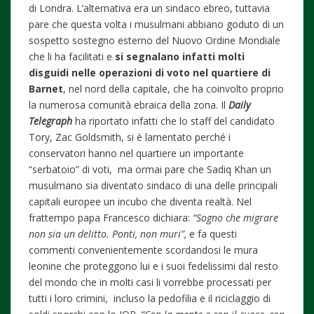
di Londra. L’alternativa era un sindaco ebreo, tuttavia
pare che questa volta i musulmani abbiano goduto di un
sospetto sostegno esterno del Nuovo Ordine Mondiale
che li ha facilitati e
si segnalano infatti molti
disguidi nelle operazioni di voto nel quartiere di
Barnet
, nel nord della capitale, che ha coinvolto proprio
la numerosa comunità ebraica della zona. Il
Daily
Telegraph
ha riportato infatti che lo staff del candidato
Tory, Zac Goldsmith, si è lamentato perché i
conservatori hanno nel quartiere un importante
“serbatoio” di voti, ma ormai pare che Sadiq Khan un
musulmano sia diventato sindaco di una delle principali
capitali europee un incubo che diventa realtà. Nel
frattempo papa Francesco dichiara:
“Sogno che migrare
non sia un delitto. Ponti, non muri”,
e fa questi
commenti convenientemente scordandosi le mura
leonine che proteggono lui e i suoi fedelissimi dal resto
del mondo che in molti casi li vorrebbe processati per
tutti i loro crimini, incluso la pedofilia e il riciclaggio di