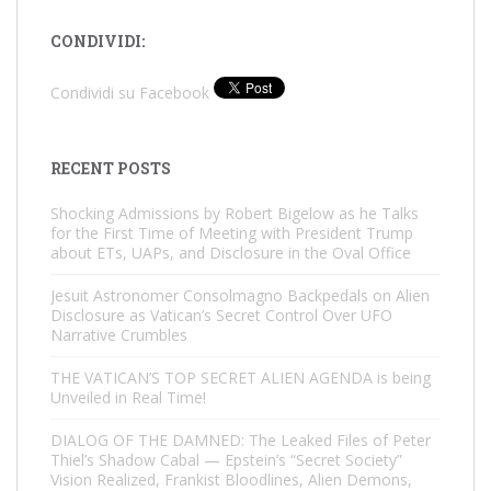
CONDIVIDI:
Condividi su Facebook
RECENT POSTS
Shocking Admissions by Robert Bigelow as he Talks
for the First Time of Meeting with President Trump
about ETs, UAPs, and Disclosure in the Oval Office
Jesuit Astronomer Consolmagno Backpedals on Alien
Disclosure as Vatican’s Secret Control Over UFO
Narrative Crumbles
THE VATICAN’S TOP SECRET ALIEN AGENDA is being
Unveiled in Real Time!
DIALOG OF THE DAMNED: The Leaked Files of Peter
Thiel’s Shadow Cabal — Epstein’s “Secret Society”
Vision Realized, Frankist Bloodlines, Alien Demons,