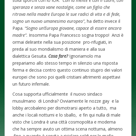
soldi sporchi con lo IOR.
“Con la mente e con il cuore, con
speranza e senza vane nostalgie, come un figlio che
ritrova nella madre Europa le sue radici di vita e di fede,
sogno un nuovo umanesimo europeo”
, ha detto invece il
Papa.
“Sogno un’Europa giovane, capace di essere ancora
madre”.
Insomma Papa Francesco sogna troppo! Anzi è
ormai delirante nella sua posizione pro-rifugiati, in
preda al suo mondialismo di maniera e alla sua
dialettica Gesuita.
Cosa fare?
Ignoriamolo ma
prepariamo allo stesso tempo in silenzio una risposta
ferma e decisa contro questo continuo stupro dei valori
europei che sono poi quelli cristiani altrimenti aspettavi
un futuro infernale.
Cosa supporta ufficialmente il nuovo sindaco
musulmano di Londra? Ovviamente le nozze gay e la
lobby arcobaleno per dismotrarsi aperto a tutto, ma
anche i locali notturni e lo sballo, e fin qui nulla di male
visto che Londra è una città cosmopolita e moderna
che ha sempre avuto un ottima scena notturna, almeno
fino a quando è servita a riciclare soldi per le mafie