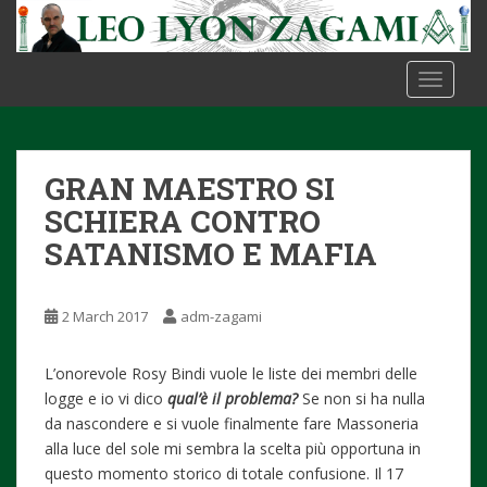
S
k
i
TOGGLE
p
t
o
m
GRAN MAESTRO SI
a
i
SCHIERA CONTRO
n
SATANISMO E MAFIA
c
o
n
2 March 2017
adm-zagami
t
e
L’onorevole Rosy Bindi vuole le liste dei membri delle
n
logge e io vi dico
qual’è il problema?
Se non si ha nulla
t
da nascondere e si vuole finalmente fare Massoneria
alla luce del sole mi sembra la scelta più opportuna in
questo momento storico di totale confusione. Il 17