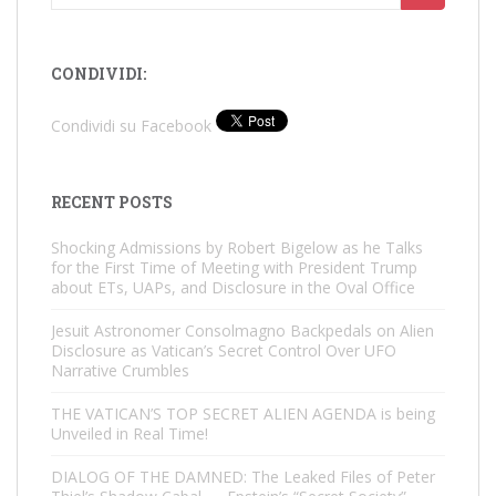
for:
CONDIVIDI:
Condividi su Facebook
RECENT POSTS
Shocking Admissions by Robert Bigelow as he Talks
for the First Time of Meeting with President Trump
about ETs, UAPs, and Disclosure in the Oval Office
Jesuit Astronomer Consolmagno Backpedals on Alien
Disclosure as Vatican’s Secret Control Over UFO
Narrative Crumbles
THE VATICAN’S TOP SECRET ALIEN AGENDA is being
Unveiled in Real Time!
DIALOG OF THE DAMNED: The Leaked Files of Peter