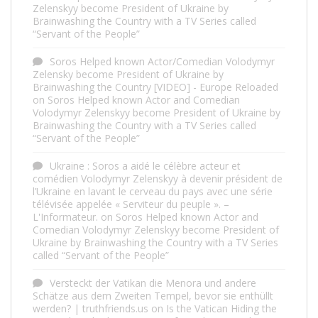
Zelenskyy become President of Ukraine by
Brainwashing the Country with a TV Series called
“Servant of the People”
Soros Helped known Actor/Comedian Volodymyr
Zelensky become President of Ukraine by
Brainwashing the Country [VIDEO] - Europe Reloaded
on
Soros Helped known Actor and Comedian
Volodymyr Zelenskyy become President of Ukraine by
Brainwashing the Country with a TV Series called
“Servant of the People”
Ukraine : Soros a aidé le célèbre acteur et
comédien Volodymyr Zelenskyy à devenir président de
l’Ukraine en lavant le cerveau du pays avec une série
télévisée appelée « Serviteur du peuple ». –
L'Informateur.
on
Soros Helped known Actor and
Comedian Volodymyr Zelenskyy become President of
Ukraine by Brainwashing the Country with a TV Series
called “Servant of the People”
Versteckt der Vatikan die Menora und andere
Schätze aus dem Zweiten Tempel, bevor sie enthüllt
werden? | truthfriends.us
on
Is the Vatican Hiding the