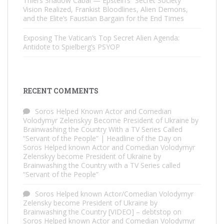
Thiel’s Shadow Cabal — Epstein’s “Secret Society”
Vision Realized, Frankist Bloodlines, Alien Demons,
and the Elite’s Faustian Bargain for the End Times
Exposing The Vatican’s Top Secret Alien Agenda:
Antidote to Spielberg’s PSYOP
RECENT COMMENTS
Soros Helped Known Actor and Comedian
Volodymyr Zelenskyy Become President of Ukraine by
Brainwashing the Country With a TV Series Called
“Servant of the People” | Headline of the Day
on
Soros Helped known Actor and Comedian Volodymyr
Zelenskyy become President of Ukraine by
Brainwashing the Country with a TV Series called
“Servant of the People”
Soros Helped known Actor/Comedian Volodymyr
Zelensky become President of Ukraine by
Brainwashing the Country [VIDEO] – debtstop
on
Soros Helped known Actor and Comedian Volodymyr