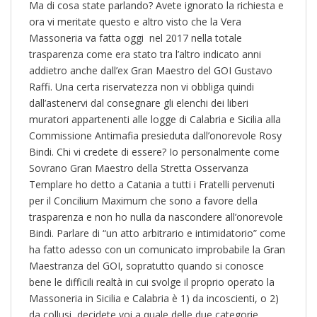
Ma di cosa state parlando?
Avete ignorato la richiesta e
ora vi meritate questo e altro visto che la Vera
Massoneria va fatta oggi nel 2017 nella totale
trasparenza come era stato tra l’altro indicato anni
addietro anche dall’ex Gran Maestro del GOI Gustavo
Raffi. Una certa riservatezza non vi obbliga quindi
dall’astenervi dal consegnare gli elenchi dei liberi
muratori appartenenti alle logge di Calabria e Sicilia alla
Commissione Antimafia presieduta dall’onorevole Rosy
Bindi. Chi vi credete di essere? Io personalmente come
Sovrano Gran Maestro della Stretta Osservanza
Templare ho detto a Catania a tutti i Fratelli pervenuti
per il Concilium Maximum che sono a favore della
trasparenza e non ho nulla da nascondere all’onorevole
Bindi. Parlare di “
un atto arbitrario e intimidatorio” come
ha fatto adesso con un comunicato improbabile la Gran
Maestranza del GOI, sopratutto quando si conosce
bene le difficili realtà in cui svolge il proprio operato la
Massoneria in Sicilia e Calabria è 1) da incoscienti, o 2)
da collusi, decidete voi a quale delle due categorie